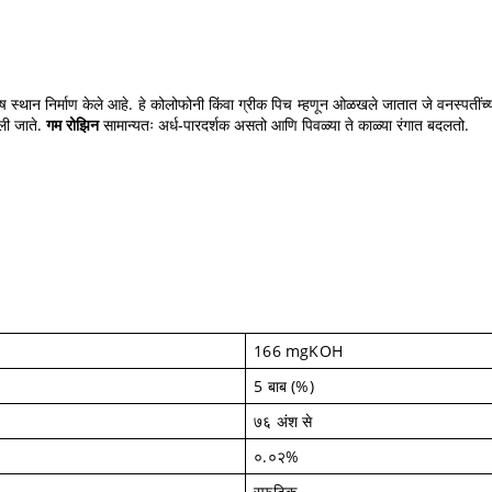
ष स्थान निर्माण केले आहे. हे कोलोफोनी किंवा ग्रीक पिच म्हणून ओळखले जातात जे वनस्पतींच
ेली जाते.
गम रोझिन
सामान्यतः अर्ध-पारदर्शक असतो आणि पिवळ्या ते काळ्या रंगात बदलतो.
166 mgKOH
5 बाब (%)
७६ अंश से
०.०२%
स्फटिक