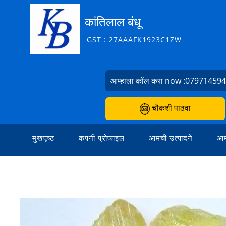
कांतिलाल बंधू
GST : 27AAAFK1923C1ZW
आम्हाला कॉल करा now :
07971459
चौकशी पाठवा
मुखपृष्ठ
कंपनी प्रोफाइल
आमची उत्पादने
आम