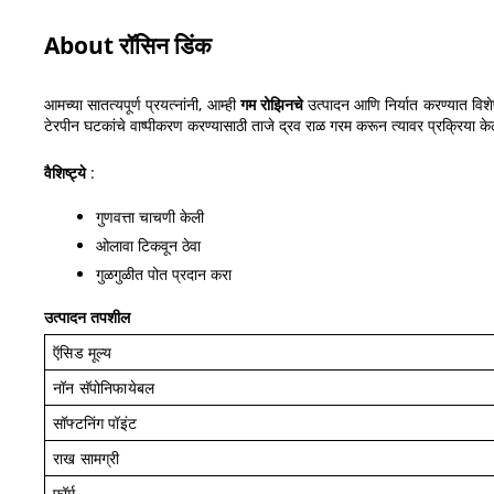
About रॉसिन डिंक
आमच्या सातत्यपूर्ण प्रयत्नांनी, आम्ही
गम रोझिनचे
उत्पादन आणि निर्यात करण्यात विशे
टेरपीन घटकांचे वाष्पीकरण करण्यासाठी ताजे द्रव राळ गरम करून त्यावर प्रक्रिया क
वैशिष्ट्ये
:
गुणवत्ता चाचणी केली
ओलावा टिकवून ठेवा
गुळगुळीत पोत प्रदान करा
उत्पादन तपशील
ऍसिड मूल्य
नॉन सॅपोनिफायेबल
सॉफ्टनिंग पॉइंट
राख सामग्री
फॉर्म